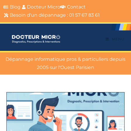
Blog
Docteur Micro
Contact
Besoin d'un dépannage : 01 57 67 83 61
MENU
Dépannage informatique pros & particuliers depuis
2005 sur l'Ouest Parisien