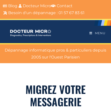
Blog
Docteur Micro
Contact
Besoin d'un dépannage : 01 57 67 83 61
MENU
Dépannage informatique pros & particuliers depuis
2005 sur l'Ouest Parisien
MIGREZ VOTRE
MESSAGERIE