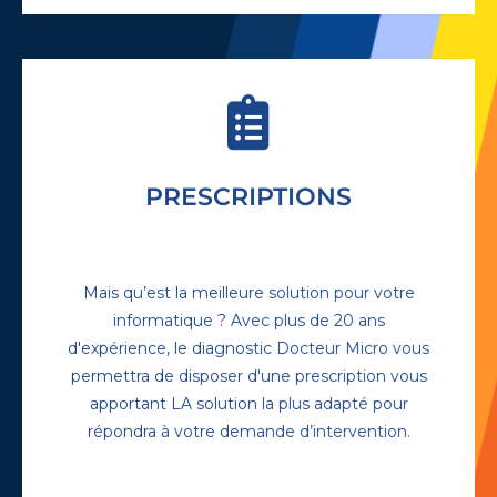
PRESCRIPTIONS
Les prescriptions Docteur Micro sont en
forme d’accompagnement, vous
proposant des solutions sous forme de
tiroir. L’intervention immédiate, le
Mais qu’est la meilleure solution pour votre
renouvellement de votre matériel
informatique ? Avec plus de 20 ans
informatique, l’accompagnement et
d'expérience, le diagnostic Docteur Micro vous
l’assistance que vous pouvez attendre.
permettra de disposer d'une prescription vous
apportant LA solution la plus adapté pour
EN SAVOIR PLUS +
répondra à votre demande d’intervention.