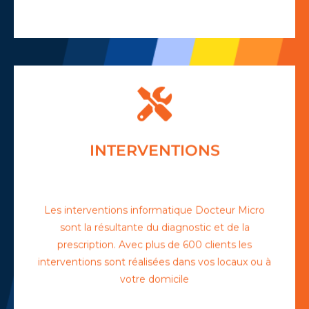
INTERVENTIONS
Ponctuel et rigoureux, Docteur Micro
intervient rapidement pour vous
dépanner ou installer votre nouvel
Les interventions informatique Docteur Micro
oridinateur en suivant les prescirption qui
sont la résultante du diagnostic et de la
ont été prescrites.
prescription. Avec plus de 600 clients les
interventions sont réalisées dans vos locaux ou à
EN SAVOIR PLUS +
votre domicile