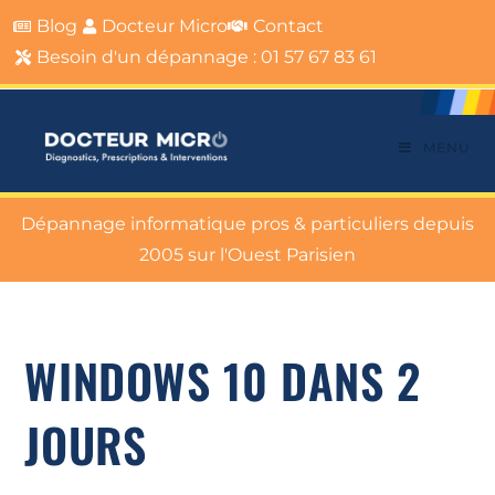
Blog
Docteur Micro
Contact
Besoin d'un dépannage : 01 57 67 83 61
MENU
Dépannage informatique pros & particuliers depuis
2005 sur l'Ouest Parisien
WINDOWS 10 DANS 2
JOURS